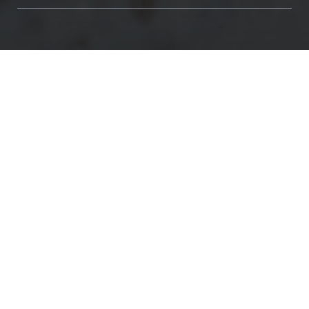
People
Unternehmensphilosophie
Der Zusammenhalt zwischen uns und unseren
Geschäftspartnern steht an erster Stelle. Wir
stehen zu unserem Wort. Vertrauen, Respekt
und Wertschätzung sind das Fundament, auf
dem unsere Tätigkeit aufbaut.
Die Versicherungsgesellschaften vertrauen
darauf, dass wir die uns gegebenen
Vollmachten besonnen einsetzen. Unsere